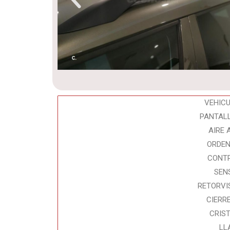
VEHIC
PANTAL
AIRE
ORDEN
CONTR
SEN
RETORVI
CIERR
CRIS
LL