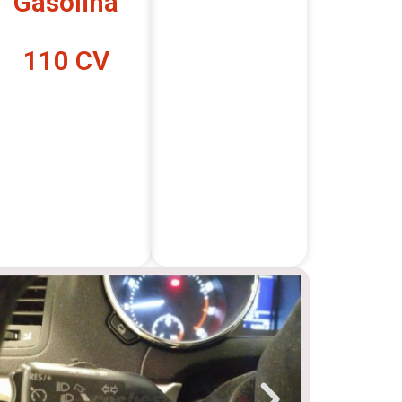
Gasolina
110 CV