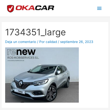
Ir
Men
al
princ
contenido
1734351_large
Deja un comentario
/ Por
calidad
/
septiembre 26, 2023