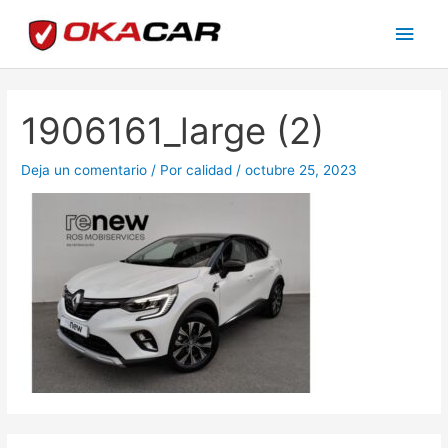
Ir
Men
al
princ
contenido
1906161_large (2)
Deja un comentario
/ Por
calidad
/
octubre 25, 2023